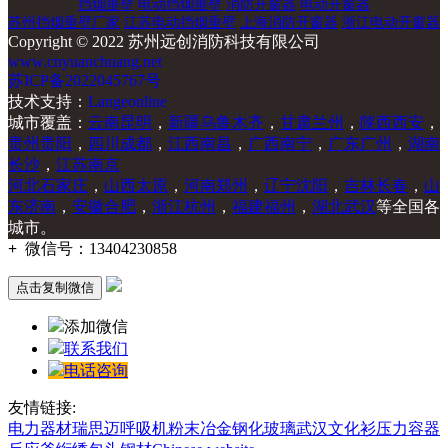
挡烟垂壁
电动挡烟垂壁
消防开窗器
电动开窗器
苏州挡烟垂壁厂家
江苏电动挡烟垂壁
上海消防开窗器
浙江电动开窗器
Copyright © 2022 苏州远创消防科技有限公司
www.cnyuanchuang.net
苏ICP备2022045767号
技术支持：
Langeonline
城市覆盖：
云南昆明
，
新疆乌鲁木齐
，
甘肃兰州
，
陕西西安
，
贵州贵阳
，
四川成都
，
江西南昌
，
广西南宁
，
广东广州
，
湖南
长沙
，
江苏南京
河北石家庄
，
山西太原
，
河南郑州
，
辽宁沈阳
，
吉林长春
，
山
东济南
，
安徽合肥
，
浙江杭州
，
福建福州
，
湖北武汉
等全国各
城市。
+
微信号：
13404230858
点击复制微信
添加微信
联系我们
电话咨询
友情链接:
电力器材
瑞思迈呼吸机
粉末冶金
钢化玻璃
武汉文化衫
压力容器