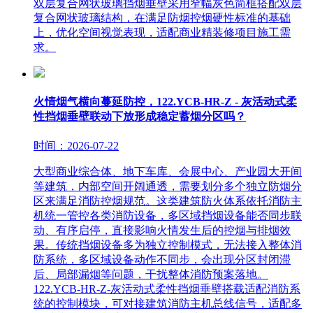
双层复合网状玻璃挡烟垂壁采用窄幅灰色简框搭配双层
复合网状玻璃结构，在满足防烟控烟硬性标准的基础
上，优化空间视觉表现，适配商业精装修项目施工需
求。
火情烟气横向蔓延防控，122.YCB-HR-Z - 灰活动式柔
性挡烟垂壁联动下放形成稳定蓄烟分区吗？
时间：2026-07-22
大型商业综合体、地下车库、会展中心、产业园大开间
等建筑，内部空间开阔通透，需要划分多个独立防烟分
区来满足消防控烟规范。这类建筑防火体系依托消防主
机统一管控各类消防设备，多区域挡烟设备能否同步联
动、有序启停，直接影响火情发生后的控烟与排烟效
果。传统挡烟设备多为独立控制模式，无法接入整体消
防系统，多区域设备动作不同步，会出现分区封闭滞
后、局部漏烟等问题，干扰整体消防预案落地。
122.YCB-HR-Z-灰活动式柔性挡烟垂壁搭载适配消防系
统的控制模块，可对接建筑消防主机总线信号，适配多