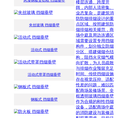
烤漆钢板全铝框 挡烟垂壁
楼层连通、跨度开
阔，内部人流密集、
业态复杂，是建筑消
防防烟排烟设计的重
点区域。按照建筑防
夹丝玻璃 挡烟垂壁
烟排烟相关规范，商
场中庭及周边连通区
域需要设置专用挡烟
构件，划分独立防烟
活动式 挡烟垂壁
分区、搭建储烟仓结
构，阻挡火灾烟气横
向扩散，为人员疏散
与排烟作业预留充足
时间。传统挡烟设施
活动式带罩挡烟垂壁
存在视觉压抑、适配
性差的问题，难以匹
配商场装修场景。全
框透明玻璃挡烟垂壁
钢板式 挡烟垂壁
作为合规的刚性挡烟
设备，适配商场中庭
的消防建设与装修适