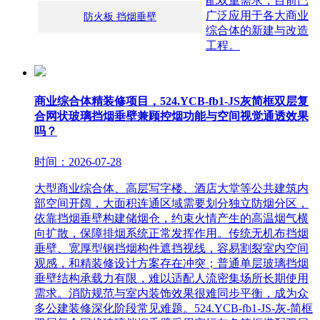
配双重需求，目前已
广泛应用于各大商业
防火板 挡烟垂壁
综合体的新建与改造
工程。
商业综合体精装修项目，524.YCB-fb1-JS灰简框双层复
合网状玻璃挡烟垂壁兼顾控烟功能与空间视觉通透效果
吗？
时间：2026-07-28
大型商业综合体、高层写字楼、酒店大堂等公共建筑内
部空间开阔，大面积连通区域需要划分独立防烟分区，
依靠挡烟垂壁构建储烟仓，约束火情产生的高温烟气横
向扩散，保障排烟系统正常发挥作用。传统无机布挡烟
垂壁、宽厚型钢挡烟构件遮挡视线，容易割裂室内空间
观感，和精装修设计方案存在冲突；普通单层玻璃挡烟
垂壁结构承载力有限，难以适配人流密集场所长期使用
需求。消防规范与室内装饰效果很难同步平衡，成为众
多公建装修深化阶段常见难题。524.YCB-fb1-JS-灰-简框