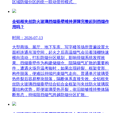
区域防烟分区的统一联动管控模式。
全铝框夹丝防火玻璃挡烟垂壁维持屏障完整起到挡烟作
用吗？
时间：2026-07-13
大型商场、展厅、地下车库、写字楼等场所普遍设置大
面积连通吊顶空间，起火之后高温烟气会沿着顶棚快速
横向流动，打乱防烟分区规划，影响排烟系统发挥效
果。挡烟垂壁作为构建储烟仓、阻隔烟气扩散的重要构
件，遭遇火场升温考验时，如果出现碎裂、框架变形、
构件脱落，便难以持续约束烟气走向。普通单片玻璃受
热炸裂后容易整块脱落，隔断体系直接失效。全铝框夹
丝防火玻璃挡烟垂壁结合铝合金框架与夹丝防火玻璃双
重结构优势，即便玻璃受热开裂，依旧能够维持整体隔
断形态，持续阻挡烟气跨越防烟分区扩散。