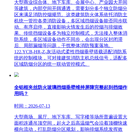
大型商业综合体、地下车库、会展中心、产业园大开间
等建筑，内部空间开阔通透，需要划分多个独立防烟分
区来满足消防控烟规范。这类建筑防火体系依托消防主
机统一管控各类消防设备，多区域挡烟设备能否同步联
动、有序启停，直接影响火情发生后的控烟与排烟效
果。传统挡烟设备多为独立控制模式，无法接入整体消
防系统，多区域设备动作不同步，会出现分区封闭滞
后、局部漏烟等问题，干扰整体消防预案落地。
122.YCB-HR-Z-灰活动式柔性挡烟垂壁搭载适配消防系
统的控制模块，可对接建筑消防主机总线信号，适配多
区域防烟分区的统一联动管控模式。
全铝框夹丝防火玻璃挡烟垂壁维持屏障完整起到挡烟作
用吗？
时间：2026-07-13
大型商场、展厅、地下车库、写字楼等场所普遍设置大
面积连通吊顶空间，起火之后高温烟气会沿着顶棚快速
横向流动，打乱防烟分区规划，影响排烟系统发挥效