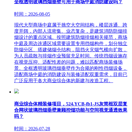
全框透明玻璃挡烟垂壁可用于商场中庭消防建设吗？
时间：2026-08-05
现代大型商场中庭属于挑空大空间结构，楼层连通、跨
度开阔，内部人流密集、业态复杂，是建筑消防防烟排
烟设计的重点区域。按照建筑防烟排烟相关规范，商场
中庭及周边连通区域需要设置专用挡烟构件，划分独立
防烟分区、搭建储烟仓结构，阻挡火灾烟气横向扩散，
为人员疏散与排烟作业预留充足时间。传统挡烟设施存
在视觉压抑、适配性差的问题，难以匹配商场装修场
景。全框透明玻璃挡烟垂壁作为合规的刚性挡烟设备，
适配商场中庭的消防建设与装修适配双重需求，目前已
广泛应用于各大商业综合体的新建与改造工程。
商业综合体精装修项目，524.YCB-fb1-JS灰简框双层复
合网状玻璃挡烟垂壁兼顾控烟功能与空间视觉通透效果
吗？
时间：2026-07-28