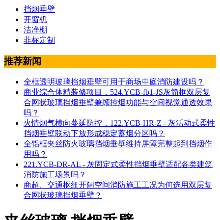
挡烟垂壁
开窗机
洁净棚
非标定制
推荐新闻
全框透明玻璃挡烟垂壁可用于商场中庭消防建设吗？
商业综合体精装修项目，524.YCB-fb1-JS灰简框双层复
合网状玻璃挡烟垂壁兼顾控烟功能与空间视觉通透效果
吗？
火情烟气横向蔓延防控，122.YCB-HR-Z - 灰活动式柔性
挡烟垂壁联动下放形成稳定蓄烟分区吗？
全铝框夹丝防火玻璃挡烟垂壁维持屏障完整起到挡烟作
用吗？
221.YCB-DR-AL - 灰固定式柔性挡烟垂壁适配各类建筑
消防施工场景吗？
商超、交通枢纽开阔空间消防施工工况为何选用双层复
合网状玻璃挡烟垂壁？