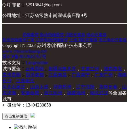
Q Q 邮箱：52918641@qq.com
公司地址：江苏省常熟市尚湖镇翁庄路9号
挡烟垂壁
电动挡烟垂壁
消防开窗器
电动开窗器
苏州挡烟垂壁厂家
江苏电动挡烟垂壁
上海消防开窗器
浙江电动开窗器
Copyright © 2022 苏州远创消防科技有限公司
www.cnyuanchuang.net
苏ICP备2022045767号
技术支持：
Langeonline
城市覆盖：
云南昆明
，
新疆乌鲁木齐
，
甘肃兰州
，
陕西西安
，
贵州贵阳
，
四川成都
，
江西南昌
，
广西南宁
，
广东广州
，
湖南
长沙
，
江苏南京
河北石家庄
，
山西太原
，
河南郑州
，
辽宁沈阳
，
吉林长春
，
山
东济南
，
安徽合肥
，
浙江杭州
，
福建福州
，
湖北武汉
等全国各
城市。
+
微信号：
13404230858
点击复制微信
添加微信