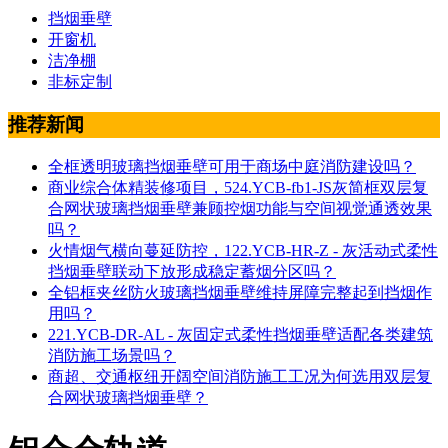
挡烟垂壁
开窗机
洁净棚
非标定制
推荐新闻
全框透明玻璃挡烟垂壁可用于商场中庭消防建设吗？
商业综合体精装修项目，524.YCB-fb1-JS灰简框双层复
合网状玻璃挡烟垂壁兼顾控烟功能与空间视觉通透效果
吗？
火情烟气横向蔓延防控，122.YCB-HR-Z - 灰活动式柔性
挡烟垂壁联动下放形成稳定蓄烟分区吗？
全铝框夹丝防火玻璃挡烟垂壁维持屏障完整起到挡烟作
用吗？
221.YCB-DR-AL - 灰固定式柔性挡烟垂壁适配各类建筑
消防施工场景吗？
商超、交通枢纽开阔空间消防施工工况为何选用双层复
合网状玻璃挡烟垂壁？