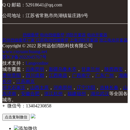
Q Q 邮箱：52918641@qq.com
公司地址：江苏省常熟市尚湖镇翁庄路9号
挡烟垂壁
电动挡烟垂壁
消防开窗器
电动开窗器
苏州挡烟垂壁厂家
江苏电动挡烟垂壁
上海消防开窗器
浙江电动开窗器
Copyright © 2022 苏州远创消防科技有限公司
www.cnyuanchuang.net
苏ICP备2022045767号
技术支持：
Langeonline
城市覆盖：
云南昆明
，
新疆乌鲁木齐
，
甘肃兰州
，
陕西西安
，
贵州贵阳
，
四川成都
，
江西南昌
，
广西南宁
，
广东广州
，
湖南
长沙
，
江苏南京
河北石家庄
，
山西太原
，
河南郑州
，
辽宁沈阳
，
吉林长春
，
山
东济南
，
安徽合肥
，
浙江杭州
，
福建福州
，
湖北武汉
等全国各
城市。
+
微信号：
13404230858
点击复制微信
添加微信